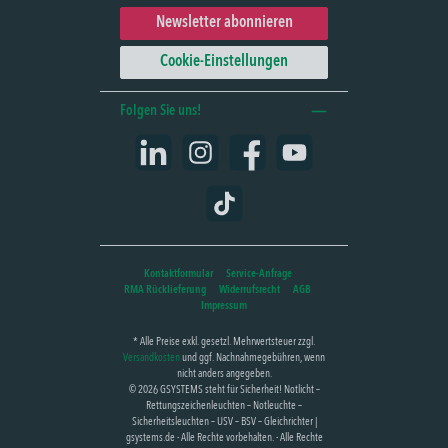
Newsletter abonnieren
Cookie-Einstellungen
Folgen Sie uns!
LinkedIn
Instagram
Facebook
YouTube
TikTok
Kontaktformular
Service-Anfrage
RMA Rücklieferung
Widerrufsrecht
AGB
Impressum
* Alle Preise exkl. gesetzl. Mehrwertsteuer zzgl.
Versandkosten
und ggf. Nachnahmegebühren, wenn
nicht anders angegeben.
© 2026 GSYSTEMS steht für Sicherheit! Notlicht –
Rettungszeichenleuchten – Notleuchte –
Sicherheitsleuchten – USV – BSV – Gleichrichter |
gsystems.de - Alle Rechte vorbehalten. - Alle Rechte