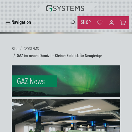
alt springen
SHOP
Navigation
Du hast 0 Produkte
Blog
GSYSTEMS
GAZ im neuen Domizil – Kleiner Einblick für Neugierige
Bildergalerie überspringen