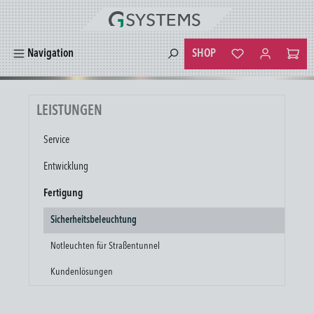
alt springen
SHOP
Navigation
Du hast 0 Produkte
LEISTUNGEN
Service
Entwicklung
Fertigung
Sicherheitsbeleuchtung
Notleuchten für Straßentunnel
Kundenlösungen