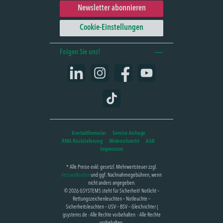
Newsletter abonnieren
Cookie-Einstellungen
Folgen Sie uns!
LinkedIn
Instagram
Facebook
YouTube
TikTok
Kontaktformular
Service-Anfrage
RMA Rücklieferung
Widerrufsrecht
AGB
Impressum
* Alle Preise exkl. gesetzl. Mehrwertsteuer zzgl.
Versandkosten
und ggf. Nachnahmegebühren, wenn
nicht anders angegeben.
© 2026 GSYSTEMS steht für Sicherheit! Notlicht –
Rettungszeichenleuchten – Notleuchte –
Sicherheitsleuchten – USV – BSV – Gleichrichter |
gsystems.de - Alle Rechte vorbehalten. - Alle Rechte