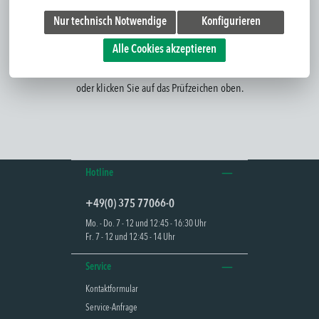
Lieferant ist GSYSTEMS nach DIN EN ISO 9001 durch den TÜV
zertifiziert – ein verlässlicher Nachweis für kontrollierte Prozesse
Nur technisch Notwendige
Konfigurieren
und höchste Fertigungssicherheit made in Germany.
Alle Cookies akzeptieren
Lassen Sie sich bei
Certipedia
unser aktuelles Zertifikat anzeigen
oder klicken Sie auf das Prüfzeichen oben.
Hotline
+49(0) 375 77066-0
Mo. - Do. 7 - 12 und 12:45 - 16:30 Uhr
Fr. 7 - 12 und 12:45 - 14 Uhr
Service
Kontaktformular
Service-Anfrage