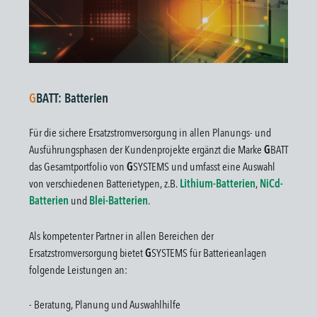
G
BATT: Batterien
Für die sichere Ersatzstromversorgung in allen Planungs- und
Ausführungsphasen der Kundenprojekte ergänzt die Marke
G
BATT
das Gesamtportfolio von
G
SYSTEMS und umfasst eine Auswahl
von verschiedenen Batterietypen, z.B.
Lithium-Batterien
,
NiCd-
Batterien
und
Blei-Batterien
.
Als kompetenter Partner in allen Bereichen der
Ersatzstromversorgung bietet
G
SYSTEMS für Batterieanlagen
folgende Leistungen an:
- Beratung, Planung und Auswahlhilfe