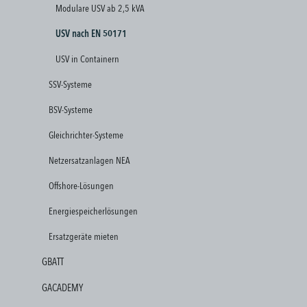
Modulare USV ab 2,5 kVA
USV nach EN 50171
USV in Containern
SSV-Systeme
BSV-Systeme
Gleichrichter-Systeme
Netzersatzanlagen NEA
Offshore-Lösungen
Energiespeicherlösungen
Ersatzgeräte mieten
GBATT
GACADEMY