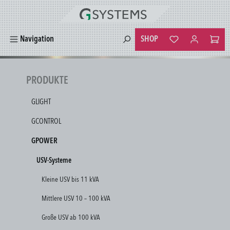
alt springen
SHOP
Navigation
Du hast 0 Produkte
PRODUKTE
GLIGHT
GCONTROL
GPOWER
USV-Systeme
Kleine USV bis 11 kVA
Mittlere USV 10 – 100 kVA
Große USV ab 100 kVA