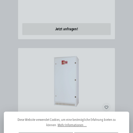
Jetzt anfragen!
ENERGY SAFE
Diese Website verwendet Cookies, um eine bestmögliche Erfahrung bieten zu
können.
Mehr Informationen ...