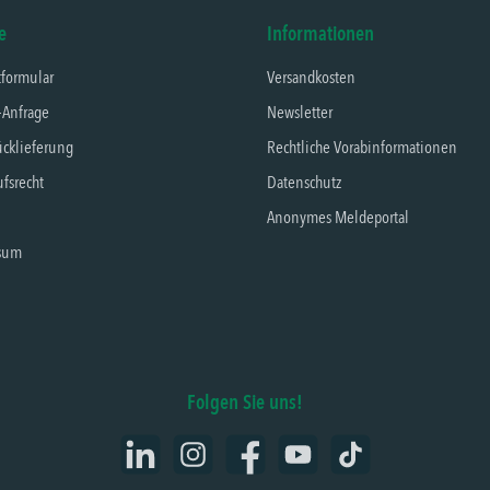
e
Informationen
tformular
Versandkosten
-Anfrage
Newsletter
cklieferung
Rechtliche Vorabinformationen
fsrecht
Datenschutz
Anonymes Meldeportal
sum
Folgen Sie uns!
LinkedIn
Instagram
Facebook
YouTube
TikTok