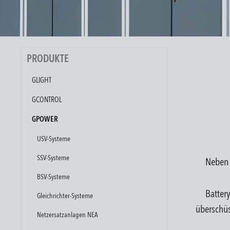
PRODUKTE
GLIGHT
GCONTROL
GPOWER
USV-Systeme
SSV-Systeme
Neben 
BSV-Systeme
Batter
Gleichrichter-Systeme
überschüs
Netzersatzanlagen NEA