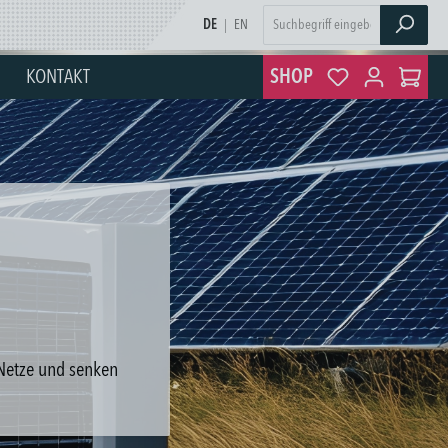
DE
|
EN
KONTAKT
SHOP
 Netze und senken