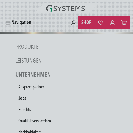
alt springen
SHOP
Navigation
Du hast 0 Produkte
PRODUKTE
LEISTUNGEN
UNTERNEHMEN
Ansprechpartner
Jobs
Benefits
Qualitätsversprechen
Nachhaltigkeit