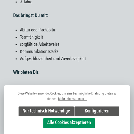
3 Jahre
Das bringst Du mit:
Abitur oder Fachabitur
Teamfähigkeit
sorgfältige Arbeitsweise
Kommunikationsstärke
Aufgeschlossenheit und Zuverlässigkeit
Wir bieten Dir:
entsprechende Vergütung
Diese Website verwendet Cookies, um eine bestmögliche Erfahrung bieten zu
Einbindung in Projektarbeiten
können.
Mehr Informationen ...
spezifische Weiterbildungsmaßnahmen
gute Übernahmechancen bei erfolgreichem Abschluss
Nur technisch Notwendige
Konfigurieren
50 € steuerfreier Sachbezug (Edenred)
Alle Cookies akzeptieren
Urlaubs- und Weihnachtsgeld
moderne Arbeitsmittel