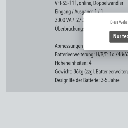
VFI-SS-111, online, Doppelwandler
Eingang / Ausgang: 1 / 1
3000 VA / 2700W
Diese Websi
Überbrückungszeit: 13 Minuten*
Nur te
Abmessungen: H/B/T= 748/645/290m
Batterieerweiterung: H/B/T: 1x 748/
Höheneinheiten: 4
Gewicht: 86kg (zzgl. Batterieerweiter
Designlife der Batterie: 3-5 Jahre