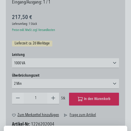
Eingang/Ausgang: 1 / 1
217,50 €
Lieferumfang:
1 Stück
Preise exkl. MwSt. zzgl. Versandkosten
Lieferzeit: ca. 26 Werktage
auswählen
Leistung
1000 VA
auswählen
Überbrückungszeit
2 Min
Produkt Anzahl: Gib den gewünschten Wert ein oder benutze die Schaltflächen um die Anzahl zu erhöhen oder zu 
Stk
In den Warenkorb
Zum Merkzettel hinzufügen
Frage zum Artikel
Artikel-Nr:
1226202004