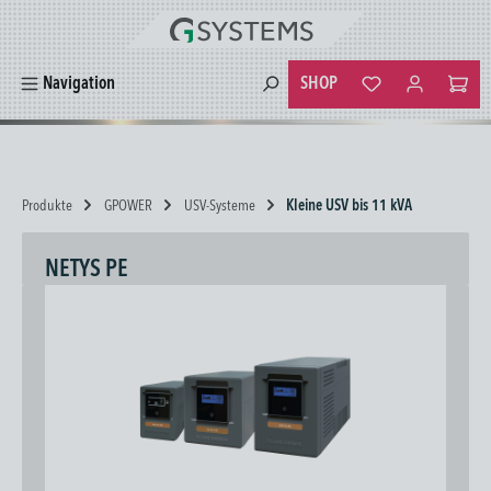
alt springen
SHOP
Navigation
Du hast 0 Produkte
Produkte
GPOWER
USV-Systeme
Kleine USV bis 11 kVA
NETYS PE
Bildergalerie überspringen