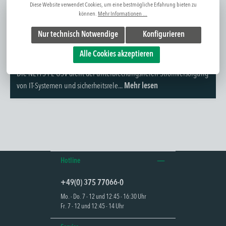
Diese Website verwendet Cookies, um eine bestmögliche Erfahrung bieten zu
können.
Mehr Informationen ...
Nur technisch Notwendige
Konfigurieren
Alle Cookies akzeptieren
Weitere Infos
Die NETYS PE USV dient der unterbrechungsfreien Stromversorgung
von IT-Systemen und sicherheitsrele...
Mehr lesen
Hotline
+49(0) 375 77066-0
Mo. - Do. 7 - 12 und 12:45 - 16:30 Uhr
Fr. 7 - 12 und 12:45 - 14 Uhr