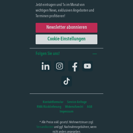
Jetzt eintragen und 1x im Monat von
wichtigen News, exklusiven Angeboten und
Terminen profitieren!
Newsletter abonnieren
Cookie-Einstellungen
Folgen Sie uns!
LinkedIn
Instagram
Facebook
YouTube
TikTok
Kontaktformular
Service-Anfrage
RMA Rücklieferung
Widerrufsrecht
AGB
Impressum
* Alle Preise exkl. gesetzl. Mehrwertsteuer zzgl.
Versandkosten
und ggf. Nachnahmegebühren, wenn
nicht anders angegeben.