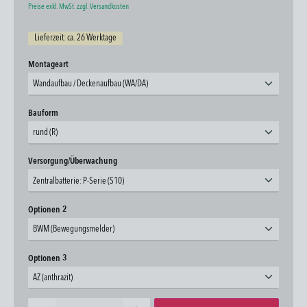
Preise exkl. MwSt. zzgl. Versandkosten
Lieferzeit: ca. 26 Werktage
auswählen
Montageart
Wandaufbau / Deckenaufbau (WA/DA)
auswählen
Bauform
rund (R)
auswählen
Versorgung/Überwachung
Zentralbatterie: P-Serie (S10)
auswählen
Optionen 2
BWM (Bewegungsmelder)
auswählen
Optionen 3
AZ (anthrazit)
Produkt Anzahl: Gib den gewünschten Wert ein oder benutze die Schaltflächen um die Anzahl zu erhöhen oder zu 