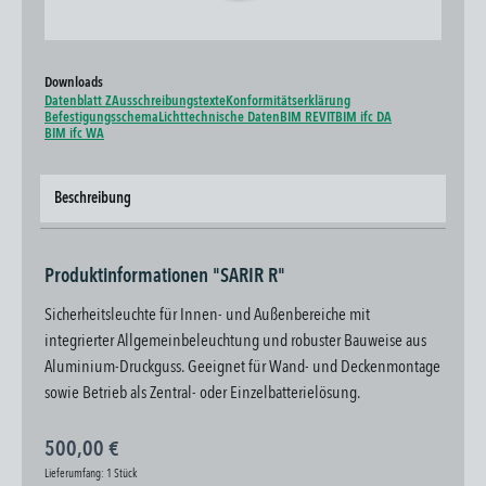
Downloads
Datenblatt Z
Ausschreibungstexte
Konformitätserklärung
Befestigungsschema
Lichttechnische Daten
BIM REVIT
BIM ifc DA
BIM ifc WA
Beschreibung
Produktinformationen "SARIR R"
Sicherheitsleuchte für Innen- und Außenbereiche mit
integrierter Allgemeinbeleuchtung und robuster Bauweise aus
Aluminium-Druckguss. Geeignet für Wand- und Deckenmontage
sowie Betrieb als Zentral- oder Einzelbatterielösung.
500,00 €
Lieferumfang:
1 Stück