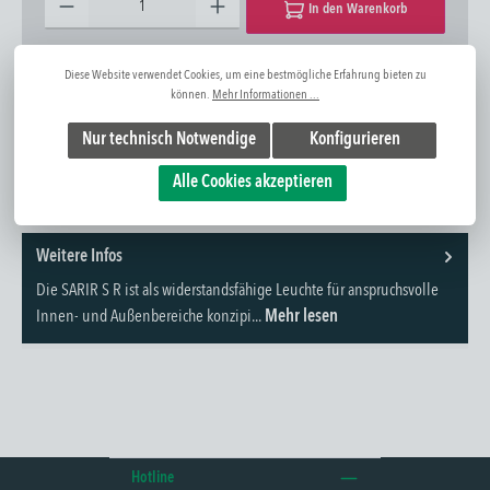
In den Warenkorb
Zum Merkzettel hinzufügen
Frage zum Artikel
Diese Website verwendet Cookies, um eine bestmögliche Erfahrung bieten zu
können.
Mehr Informationen ...
Artikel-Nr:
1310303528
Nur technisch Notwendige
Konfigurieren
Alle Cookies akzeptieren
Weitere Infos
Die SARIR S R ist als widerstandsfähige Leuchte für anspruchsvolle
Innen- und Außenbereiche konzipi...
Mehr lesen
Hotline