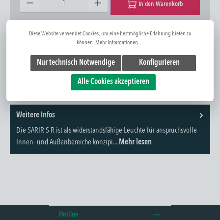
In den Warenkorb
Zum Merkzettel hinzufügen
Frage zum Artikel
Diese Website verwendet Cookies, um eine bestmögliche Erfahrung bieten zu
können.
Mehr Informationen ...
Artikel-Nr:
1310302508
Nur technisch Notwendige
Konfigurieren
Alle Cookies akzeptieren
Weitere Infos
Die SARIR S R ist als widerstandsfähige Leuchte für anspruchsvolle
Innen- und Außenbereiche konzipi...
Mehr lesen
Hotline