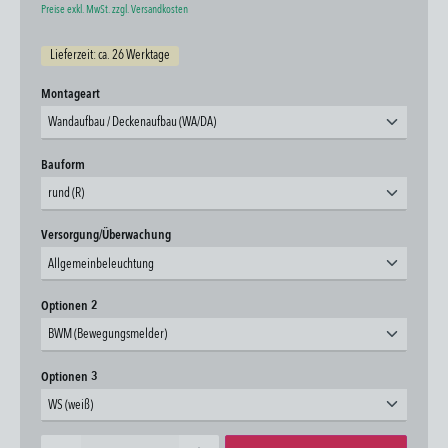
Preise exkl. MwSt. zzgl. Versandkosten
Lieferzeit: ca. 26 Werktage
auswählen
Montageart
Wandaufbau / Deckenaufbau (WA/DA)
auswählen
Bauform
rund (R)
auswählen
Versorgung/Überwachung
Allgemeinbeleuchtung
auswählen
Optionen 2
BWM (Bewegungsmelder)
auswählen
Optionen 3
WS (weiß)
Produkt Anzahl: Gib den gewünschten Wert ein oder benutze die Schaltflächen um die Anzahl zu erhöhen oder zu 