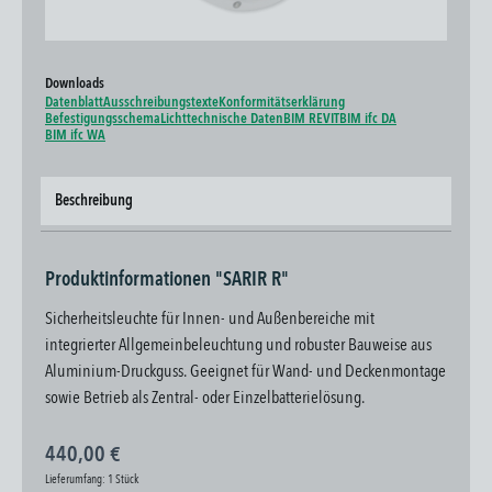
Downloads
Datenblatt
Ausschreibungstexte
Konformitätserklärung
Befestigungsschema
Lichttechnische Daten
BIM REVIT
BIM ifc DA
BIM ifc WA
Beschreibung
Produktinformationen "SARIR R"
Sicherheitsleuchte für Innen- und Außenbereiche mit
integrierter Allgemeinbeleuchtung und robuster Bauweise aus
Aluminium-Druckguss. Geeignet für Wand- und Deckenmontage
sowie Betrieb als Zentral- oder Einzelbatterielösung.
440,00 €
Lieferumfang:
1 Stück