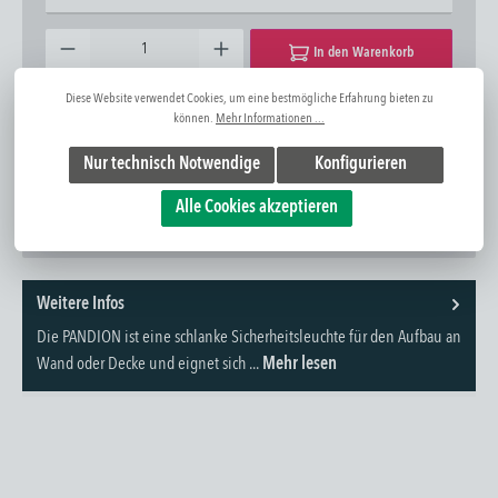
Produkt Anzahl: Gib den gewünschten Wert ein oder benutze die Schaltflächen um die Anzahl zu erhöhen oder zu 
In den Warenkorb
Diese Website verwendet Cookies, um eine bestmögliche Erfahrung bieten zu
Zum Merkzettel hinzufügen
Frage zum Artikel
können.
Mehr Informationen ...
Artikel-Nr:
1310283051
Nur technisch Notwendige
Konfigurieren
Alle Cookies akzeptieren
Weitere Infos
Die PANDION ist eine schlanke Sicherheitsleuchte für den Aufbau an
Wand oder Decke und eignet sich ...
Mehr lesen