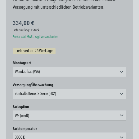
Einsatz in robusten Umgebungen bei zentraler oder autarker
Versorgung mit unterschiedlichen Betriebsvarianten.
334,00 €
Lieferumfang:
1 Stück
Preise exkl. MwSt. zzgl. Versandkosten
Lieferzeit: ca. 26 Werktage
auswählen
Montageart
Wandaufbau (WA)
auswählen
Versorgung/Überwachung
Zentralbatterie: S-Serie (E02)
auswählen
Farboption
WS (weiß)
auswählen
Farbtemperatur
3000 K