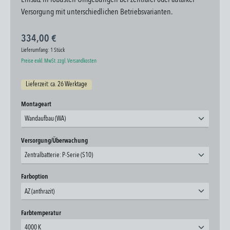
Einsatz in robusten Umgebungen bei zentraler oder autarker
Versorgung mit unterschiedlichen Betriebsvarianten.
334,00 €
Lieferumfang:
1 Stück
Preise exkl. MwSt. zzgl. Versandkosten
Lieferzeit: ca. 26 Werktage
auswählen
Montageart
Wandaufbau (WA)
auswählen
Versorgung/Überwachung
Zentralbatterie: P-Serie (S10)
auswählen
Farboption
AZ (anthrazit)
auswählen
Farbtemperatur
4000 K