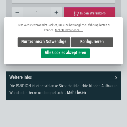
Produkt Anzahl: Gib den gewünschten Wert ein oder benutze die Schaltflächen um die Anzahl zu erhöhen oder zu 
In den Warenkorb
Diese Website verwendet Cookies, um eine bestmögliche Erfahrung bieten zu
Zum Merkzettel hinzufügen
Frage zum Artikel
können.
Mehr Informationen ...
Artikel-Nr:
1310272021
Nur technisch Notwendige
Konfigurieren
Alle Cookies akzeptieren
Weitere Infos
Die PANDION ist eine schlanke Sicherheitsleuchte für den Aufbau an
Wand oder Decke und eignet sich ...
Mehr lesen