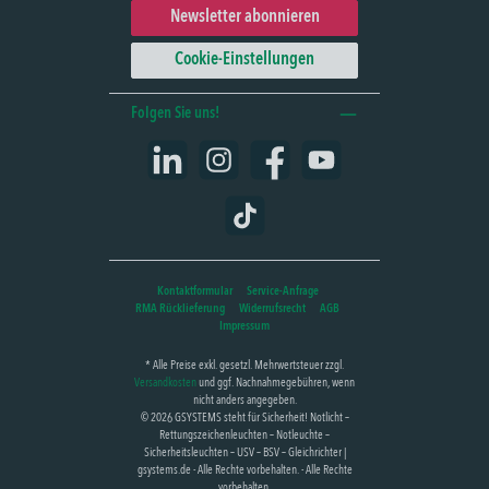
Newsletter abonnieren
Cookie-Einstellungen
Folgen Sie uns!
LinkedIn
Instagram
Facebook
YouTube
TikTok
Kontaktformular
Service-Anfrage
RMA Rücklieferung
Widerrufsrecht
AGB
Impressum
* Alle Preise exkl. gesetzl. Mehrwertsteuer zzgl.
Versandkosten
und ggf. Nachnahmegebühren, wenn
nicht anders angegeben.
© 2026 GSYSTEMS steht für Sicherheit! Notlicht –
Rettungszeichenleuchten – Notleuchte –
Sicherheitsleuchten – USV – BSV – Gleichrichter |
gsystems.de - Alle Rechte vorbehalten. - Alle Rechte
vorbehalten.