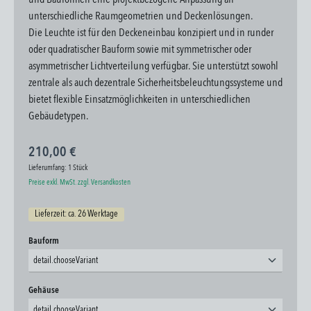
und Bauformen eine projektbezogene Anpassung an
unterschiedliche Raumgeometrien und Deckenlösungen.
Die Leuchte ist für den Deckeneinbau konzipiert und in runder
oder quadratischer Bauform sowie mit symmetrischer oder
asymmetrischer Lichtverteilung verfügbar. Sie unterstützt sowohl
zentrale als auch dezentrale Sicherheitsbeleuchtungssysteme und
bietet flexible Einsatzmöglichkeiten in unterschiedlichen
Gebäudetypen.
210,00 €
Lieferumfang:
1 Stück
Preise exkl. MwSt. zzgl. Versandkosten
Lieferzeit: ca. 26 Werktage
auswählen
Bauform
detail.chooseVariant
auswählen
Gehäuse
detail.chooseVariant