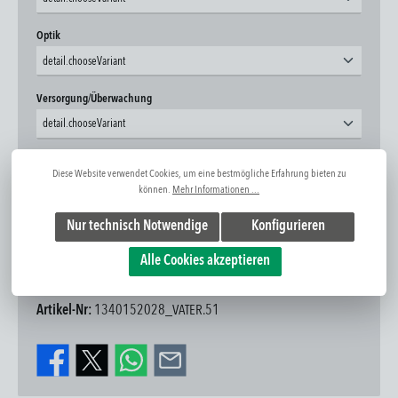
auswählen
Optik
detail.chooseVariant
auswählen
Versorgung/Überwachung
detail.chooseVariant
auswählen
Leistung
Diese Website verwendet Cookies, um eine bestmögliche Erfahrung bieten zu
detail.chooseVariant
können.
Mehr Informationen ...
Produkt Anzahl: Gib den gewünschten Wert ein oder benutze die Schaltflächen um die Anzahl zu erhöhen oder zu 
Nur technisch Notwendige
Konfigurieren
In den Warenkorb
Alle Cookies akzeptieren
Zum Merkzettel hinzufügen
Frage zum Artikel
Artikel-Nr:
1340152028_VATER.51