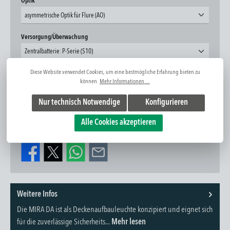
auswählen
Optik
asymmetrische Optik für Flure (AO)
auswählen
Versorgung/Überwachung
Zentralbatterie: P-Serie (S10)
Produkt Anzahl: Gib den gewünschten Wert ein oder benutze die Schaltflächen um die Anzahl zu erhöhen oder zu 
Diese Website verwendet Cookies, um eine bestmögliche Erfahrung bieten zu
In den Warenkorb
können.
Mehr Informationen ...
Nur technisch Notwendige
Konfigurieren
Zum Merkzettel hinzufügen
Frage zum Artikel
Alle Cookies akzeptieren
Artikel-Nr:
1340153023
Weitere Infos
Die MIRA DA ist als Deckenaufbauleuchte konzipiert und eignet sich
für die zuverlässige Sicherheits...
Mehr lesen