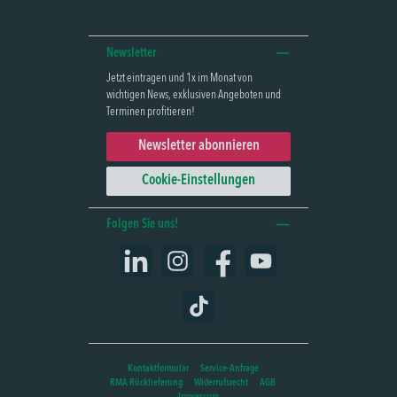
Newsletter
Jetzt eintragen und 1x im Monat von
wichtigen News, exklusiven Angeboten und
Terminen profitieren!
Newsletter abonnieren
Cookie-Einstellungen
Folgen Sie uns!
LinkedIn
Instagram
Facebook
YouTube
TikTok
Kontaktformular
Service-Anfrage
RMA Rücklieferung
Widerrufsrecht
AGB