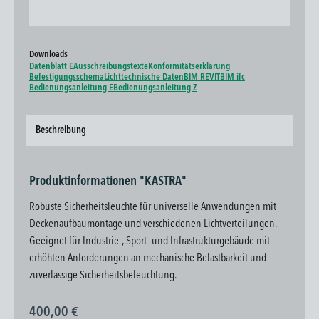
Downloads
Datenblatt E
Ausschreibungstexte
Konformitätserklärung
Befestigungsschema
Lichttechnische Daten
BIM REVIT
BIM ifc
Bedienungsanleitung E
Bedienungsanleitung Z
Beschreibung
Produktinformationen "KASTRA"
Robuste Sicherheitsleuchte für universelle Anwendungen mit
Deckenaufbaumontage und verschiedenen Lichtverteilungen.
Geeignet für Industrie-, Sport- und Infrastrukturgebäude mit
erhöhten Anforderungen an mechanische Belastbarkeit und
zuverlässige Sicherheitsbeleuchtung.
400,00 €