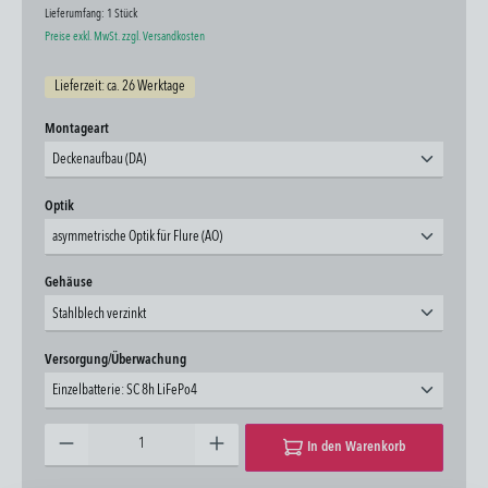
Lieferumfang:
1 Stück
Preise exkl. MwSt. zzgl. Versandkosten
Lieferzeit: ca. 26 Werktage
auswählen
Montageart
Deckenaufbau (DA)
auswählen
Optik
asymmetrische Optik für Flure (AO)
auswählen
Gehäuse
Stahlblech verzinkt
auswählen
Versorgung/Überwachung
Einzelbatterie: SC 8h LiFePo4
Produkt Anzahl: Gib den gewünschten Wert ein oder benutze die Schaltflächen um die Anzahl zu erhöhen oder zu 
In den Warenkorb