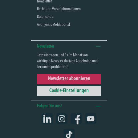
Newsletter
Rechtliche Vorabinformationen
Datenschutz
Anonymes Meldeportal
Newsletter
Jetzt eintragen und 1x im Monat von
wichtigen News, exklusiven Angeboten und
Terminen profitieren!
Newsletter abonnieren
Cookie-Einstellungen
Folgen Sie uns!
LinkedIn
Instagram
Facebook
YouTube
TikTok