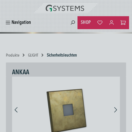
alt springen
SHOP
Navigation
Du hast 0 Produkte
Produkte
GLIGHT
Sicherheitsleuchten
ANKAA
Bildergalerie überspringen