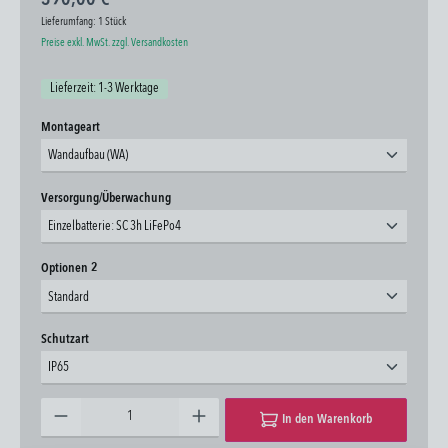
Lieferumfang:
1 Stück
Preise exkl. MwSt. zzgl. Versandkosten
Lieferzeit: 1-3 Werktage
auswählen
Montageart
Wandaufbau (WA)
auswählen
Versorgung/Überwachung
Einzelbatterie: SC 3h LiFePo4
auswählen
Optionen 2
Standard
auswählen
Schutzart
IP65
Produkt Anzahl: Gib den gewünschten Wert ein oder benutze die Schaltflächen um die Anzahl zu erhöhen oder zu 
In den Warenkorb