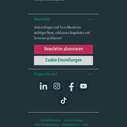
Newsletter
Jetzt eintragen und 1x im Monat von
wichtigen News, exklusiven Angeboten und
Terminen profitieren!
Newsletter abonnieren
Cookie-Einstellungen
Folgen Sie uns!
LinkedIn
Instagram
Facebook
YouTube
TikTok
Kontaktformular
Service-Anfrage
RMA Rücklieferung
Widerrufsrecht
AGB