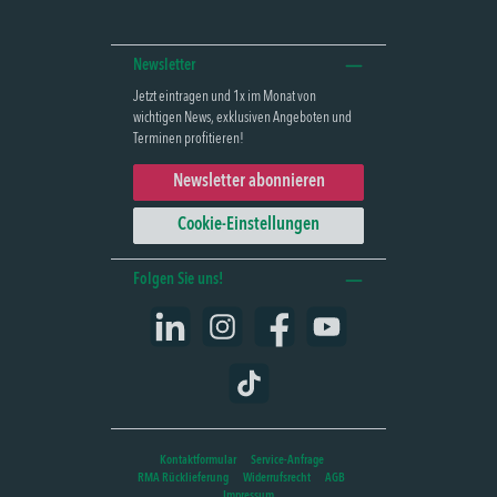
Newsletter
Jetzt eintragen und 1x im Monat von
wichtigen News, exklusiven Angeboten und
Terminen profitieren!
Newsletter abonnieren
Cookie-Einstellungen
Folgen Sie uns!
LinkedIn
Instagram
Facebook
YouTube
TikTok
Kontaktformular
Service-Anfrage
RMA Rücklieferung
Widerrufsrecht
AGB
Impressum