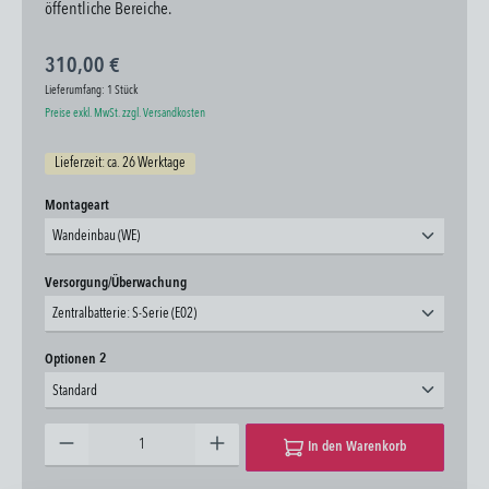
öffentliche Bereiche.
310,00 €
Lieferumfang:
1 Stück
Preise exkl. MwSt. zzgl. Versandkosten
Lieferzeit: ca. 26 Werktage
auswählen
Montageart
Wandeinbau (WE)
auswählen
Versorgung/Überwachung
Zentralbatterie: S-Serie (E02)
auswählen
Optionen 2
Standard
Produkt Anzahl: Gib den gewünschten Wert ein oder benutze die Schaltflächen um die Anzahl zu erhöhen oder zu 
In den Warenkorb