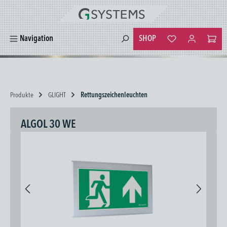
alt springen
SHOP
Navigation
Du hast 0 Produkte
Produkte
GLIGHT
Rettungszeichenleuchten
ALGOL 30 WE
Bildergalerie überspringen