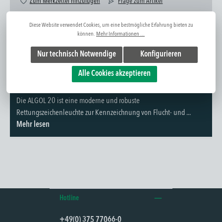
Zum Merkzettel hinzufügen
Frage zum Artikel
Artikel-Nr:
1310102052
Diese Website verwendet Cookies, um eine bestmögliche Erfahrung bieten zu
können.
Mehr Informationen ...
Nur technisch Notwendige
Konfigurieren
Alle Cookies akzeptieren
Weitere Infos
Die ALGOL 20 ist eine moderne und robuste
Rettungszeichenleuchte zur Kennzeichnung von Flucht- und ...
Mehr lesen
Hotline
+49(0) 375 77066-0