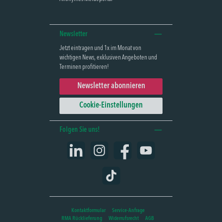
Newsletter
Jetzt eintragen und 1x im Monat von
wichtigen News, exklusiven Angeboten und
Terminen profitieren!
Newsletter abonnieren
Cookie-Einstellungen
Folgen Sie uns!
LinkedIn
Instagram
Facebook
YouTube
TikTok
Kontaktformular
Service-Anfrage
RMA Rücklieferung
Widerrufsrecht
AGB