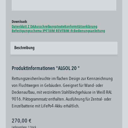
Downloads
Datenblatt Z DA
Ausschreibungstexte
Konformitätserklärung
Befestigungsschema IP41
BIM REVIT
BIM ifc
Bedienungsanleitung
Beschreibung
Produktinformationen "ALGOL 20 "
Rettungszeichenleuchte im flachen Design zur Kennzeichnung
von Fluchtwegen in Gebäuden. Geeignet für Wand- oder
Deckenaufbau, mit verzinktem Stahlblechgehäuse in Weiß RAL
9016. Piktogrammsatz enthalten. Ausführung für Zentral- oder
Einzelbatterie mit LiFePo4-Akku erhältlich.
270,00 €
Lieferumfang:
1 Stück