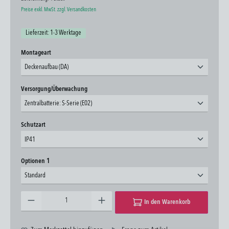
Preise exkl. MwSt. zzgl. Versandkosten
Lieferzeit: 1-3 Werktage
auswählen
Montageart
Deckenaufbau (DA)
auswählen
Versorgung/Überwachung
Zentralbatterie: S-Serie (E02)
auswählen
Schutzart
IP41
auswählen
Optionen 1
Standard
Produkt Anzahl: Gib den gewünschten Wert ein oder benutze die Schaltflächen um die Anzahl zu erhöhen oder zu 
In den Warenkorb