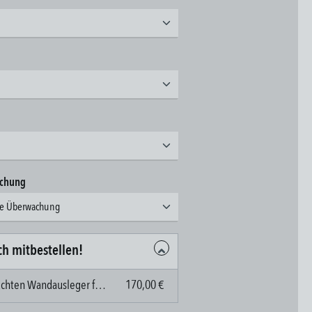
en
en
auswählen
achung
hne Überwachung
ch mitbestellen!
Zubehör Leuchten Wandausleger für ZIBAL 40 / ACRUX 40
170,00 €