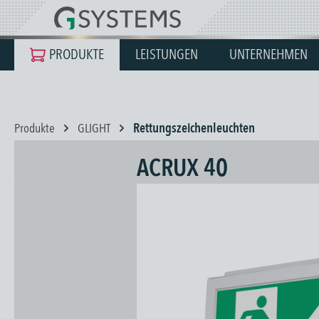
springen
Zur Hauptnavigation springen
PRODUKTE
LEISTUNGEN
UNTERNEHMEN
Produkte
GLIGHT
Rettungszeichenleuchten
ACRUX 40
Bildergalerie überspringen