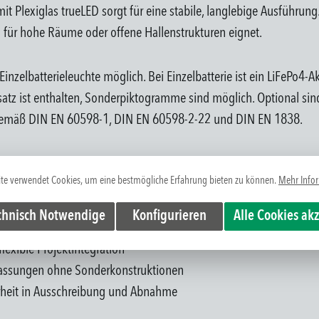
 Plexiglas trueLED sorgt für eine stabile, langlebige Ausführung
 für hohe Räume oder offene Hallenstrukturen eignet.
 Einzelbatterieleuchte möglich. Bei Einzelbatterie ist ein LiFePo4-
msatz ist enthalten, Sonderpiktogramme sind möglich. Optional
 gemäß DIN EN 60598-1, DIN EN 60598-2-22 und DIN EN 1838.
tbarkeit aus mehreren Blickrichtungen
te verwendet Cookies, um eine bestmögliche Erfahrung bieten zu können.
Mehr Infor
n in hohen oder offenen Bereichen
ge Lösung in anspruchsvollen Umgebungen
chnisch Notwendige
Konfigurieren
Alle Cookies ak
n Beschaffungsaufwand
flexible Projektintegration
npassungen ohne Sonderkonstruktionen
rheit in Ausschreibung und Abnahme