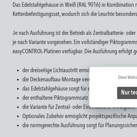
Das Edelstahlgehäuse in Weiß (RAL 9016) in Kombination mit
Kettenbefestigungsset, wodurch sich die Leuchte besonders
Je nach Ausführung ist der Betrieb als Zentralbatterie- oder
je nach Variante vorgesehen. Ein vollständiger Piktogram
easyCONTROL-Platinen verfügbar. Die Ausführung erfolgt
der dreiseitige Lichtaustritt ermöglicht eine gute Sich
Diese Websi
die Deckenaufbau-Montage vereinfacht die Installatio
das Edelstahlgehäuse sorgt für eine widerstandsfähi
Nur te
der enthaltene Piktogrammsatz reduziert zusätzliche
die Variante für Zentral- oder Einzelbatterie ermöglicht 
Optionales Zubehör ermöglicht projektspezifische A
die normgerechte Ausführung sorgt für Planungssiche