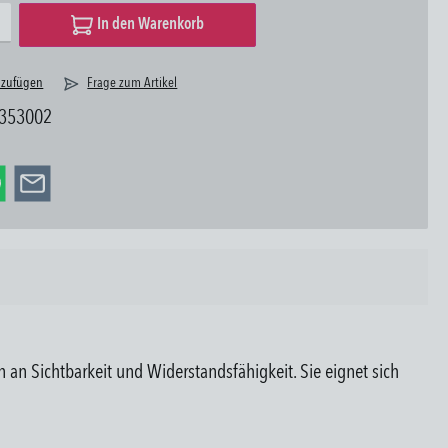
ünschten Wert ein oder benutze die Schaltflächen um die Anzahl zu erhöhen oder zu reduzieren.
In den Warenkorb
nzufügen
Frage zum Artikel
353002
 an Sichtbarkeit und Widerstandsfähigkeit. Sie eignet sich