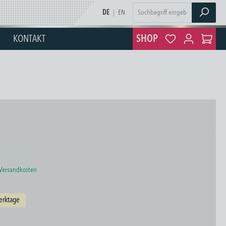
DE
|
EN
KONTAKT
SHOP
. Versandkosten
Werktage
len