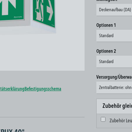
Deckenaufbau (DA)
auswähl
Optionen 1
Standard
auswähl
Optionen 2
Standard
Versorgung/Überw
Zentralbatterie: o
tätserklärung
Befestigungsschema
Zubehör glei