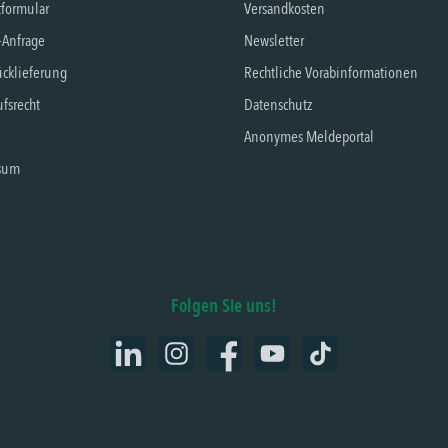
tformular
Versandkosten
-Anfrage
Newsletter
cklieferung
Rechtliche Vorabinformationen
fsrecht
Datenschutz
Anonymes Meldeportal
sum
Folgen Sie uns!
LinkedIn
Instagram
Facebook
YouTube
TikTok