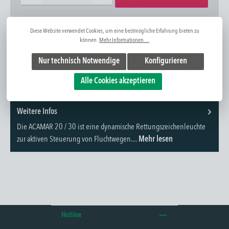
Zum Merkzettel hinzufügen
Frage zum Artikel
Diese Website verwendet Cookies, um eine bestmögliche Erfahrung bieten zu
Artikel-Nr:
1310172001
können.
Mehr Informationen ...
Nur technisch Notwendige
Konfigurieren
Alle Cookies akzeptieren
Weitere Infos
Die ACAMAR 20 / 30 ist eine dynamische Rettungszeichenleuchte
zur aktiven Steuerung von Fluchtwegen....
Mehr lesen
Hotline