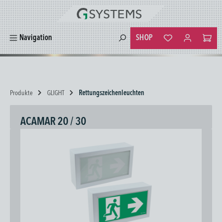
alt springen
SHOP
Navigation
Du hast 0 Produkte
Produkte
GLIGHT
Rettungszeichenleuchten
ACAMAR 20 / 30
Bildergalerie überspringen