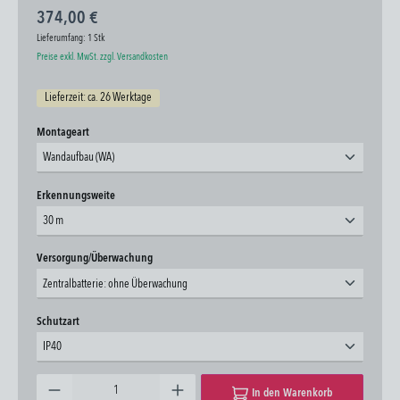
374,00 €
Lieferumfang:
1 Stk
Preise exkl. MwSt. zzgl. Versandkosten
Lieferzeit: ca. 26 Werktage
auswählen
Montageart
Wandaufbau (WA)
auswählen
Erkennungsweite
30 m
auswählen
Versorgung/Überwachung
Zentralbatterie: ohne Überwachung
auswählen
Schutzart
IP40
Produkt Anzahl: Gib den gewünschten Wert ein oder benutze die Schaltflächen um die Anzahl zu erhöhen oder zu 
In den Warenkorb