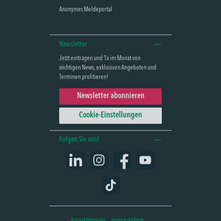
Anonymes Meldeportal
Newsletter
Jetzt eintragen und 1x im Monat von
wichtigen News, exklusiven Angeboten und
Terminen profitieren!
Newsletter abonnieren
Cookie-Einstellungen
Folgen Sie uns!
LinkedIn
Instagram
Facebook
YouTube
TikTok
Kontaktformular
Service-Anfrage