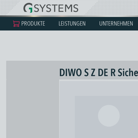
springen
Zur Hauptnavigation springen
PRODUKTE
LEISTUNGEN
UNTERNEHMEN
DIWO S Z DE R Siche
Bildergalerie überspringen