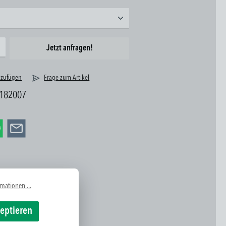
ünschten Wert ein oder benutze die Schaltflächen um die Anzahl zu erhöhen oder zu reduzieren.
Jetzt anfragen!
nzufügen
Frage zum Artikel
182007
mationen ...
zeptieren