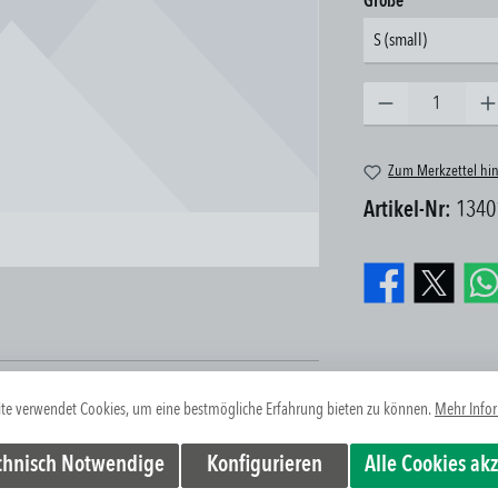
auswählen
Größe
S (small)
Produkt Anzahl: Gib den gew
Zum Merkzettel hi
Artikel-Nr:
1340
te verwendet Cookies, um eine bestmögliche Erfahrung bieten zu können.
Mehr Infor
WO S Z DE R
chnisch Notwendige
Konfigurieren
Alle Cookies ak