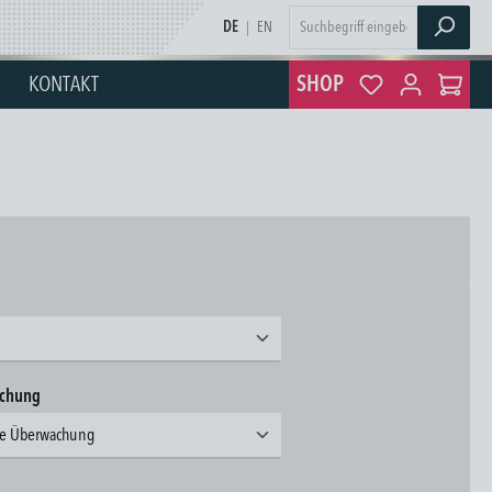
DE
|
EN
KONTAKT
SHOP
len
auswählen
achung
hne Überwachung