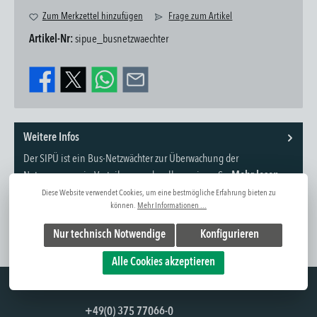
Zum Merkzettel hinzufügen
Frage zum Artikel
Artikel-Nr:
sipue_busnetzwaechter
Weitere Infos
Der SIPÜ ist ein Bus-Netzwächter zur Überwachung der
Netzspannung in Verteilungen der allgemeinen S...
Mehr lesen
Diese Website verwendet Cookies, um eine bestmögliche Erfahrung bieten zu
können.
Mehr Informationen ...
Nur technisch Notwendige
Konfigurieren
Alle Cookies akzeptieren
Hotline
+49(0) 375 77066-0