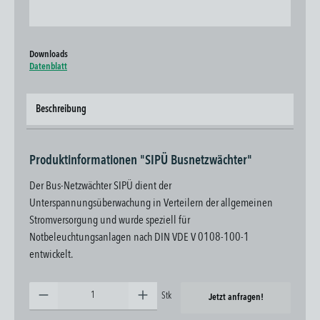
Downloads
Datenblatt
Beschreibung
Produktinformationen "SIPÜ Busnetzwächter"
Der Bus-Netzwächter SIPÜ dient der
Unterspannungsüberwachung in Verteilern der allgemeinen
Stromversorgung und wurde speziell für
Notbeleuchtungsanlagen nach DIN VDE V 0108-100-1
entwickelt.
Produkt Anzahl: Gib den gewünschten Wert ein oder benutze die Schaltflächen um die Anzahl zu erhöhen oder zu 
Stk
Jetzt anfragen!