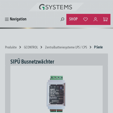
alt springen
SHOP
Navigation
Du hast 0 Produkte
Produkte
GCONTROL
Zentralbatteriesysteme LPS / CPS
P-Serie
SIPÜ Busnetzwächter
Bildergalerie überspringen