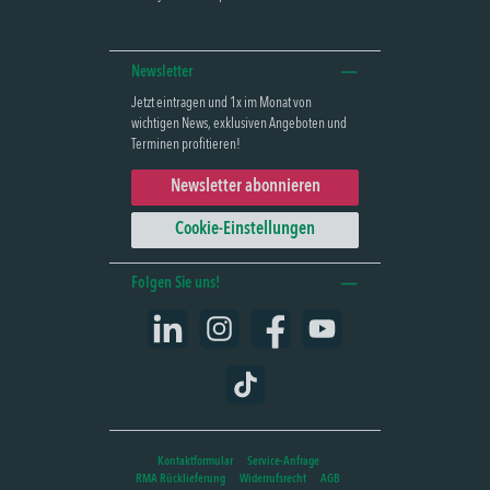
Newsletter
Jetzt eintragen und 1x im Monat von
wichtigen News, exklusiven Angeboten und
Terminen profitieren!
Newsletter abonnieren
Cookie-Einstellungen
Folgen Sie uns!
LinkedIn
Instagram
Facebook
YouTube
TikTok
Kontaktformular
Service-Anfrage
RMA Rücklieferung
Widerrufsrecht
AGB